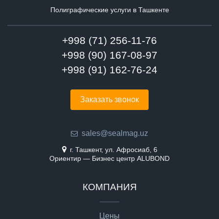
нехватки времени (иногда)
Полиграфические услуги в Ташкенте
- Знания: CorelDraw, Photoshop (выше среднего)
- Умение подготавливать файлы к печати
- Создавать айдентику компании (брендинг)
+998 (71) 256-11-76
- Обрабатывать фото, ретушь, монтаж
+998 (90) 167-08-97
- Другие задачи в рамках специальности
+998 (91) 162-76-24
Заказать звонок
sales@sealmag.uz
г. Ташкент, ул. Афросиаб, 6
Ориентир — Бизнес центр ALUBOND
КОМПАНИЯ
Цены