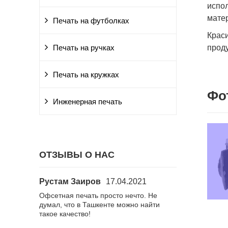
испо
мате
Печать на футболках
Крас
проду
Печать на ручках
Печать на кружках
Фо
Инженерная печать
ОТЗЫВЫ О НАС
Рустам Заиров
17.04.2021
Алиса
15.02
количестве
Офсетная печать просто нечто. Не
Заказала визит
ь на
думал, что в Ташкенте можно найти
Спасибо
 дней. Это
такое качество!
ло,