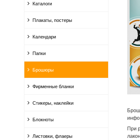
Каталоги
Плакаты, постеры
Календари
Папки
Брошюры
Фирменные бланки
Стикеры, наклейки
Брош
инфо
Блокноты
При 
лакон
Листовки, флаеры