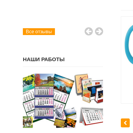
 день и
рамотный
больше.
емом.
Все отзывы
НАШИ РАБОТЫ