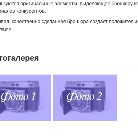
льзуются оригинальные элементы, выделяющее брошюру из
риалов конкурентов.
ивая, качественно сделанная брошюра создает положитель
кции.
тогалерея
.2020
Sherzod Umurov
02.12.2019
ки. Качество на высоте.
Заказывал печать логотипа на ручках.
З
Сделали в срок. Цена чуть выше, чем у
Д
остальных, но не так заметно, когда есть
п
уверенность в качестве