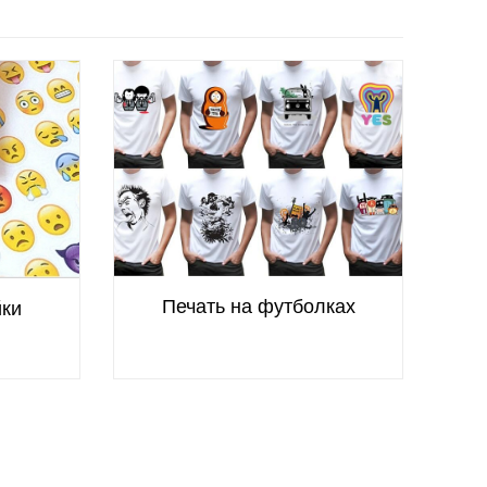
согласился. Позвонили чере
сообщили, что все готово. 
персонал, что удивило еще
Вернусь с еще большим об
Печать на футболках
йки