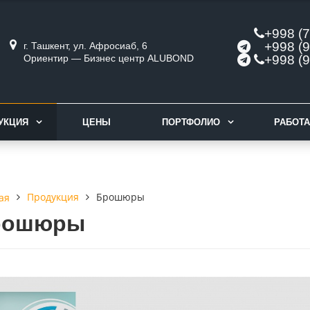
+998 (7
+998 (9
г. Ташкент, ул. Афросиаб, 6
Ориентир — Бизнес центр ALUBOND
+998 (9
УКЦИЯ
ЦЕНЫ
ПОРТФОЛИО
РАБОТА
Продукция
Брошюры
ая
рошюры