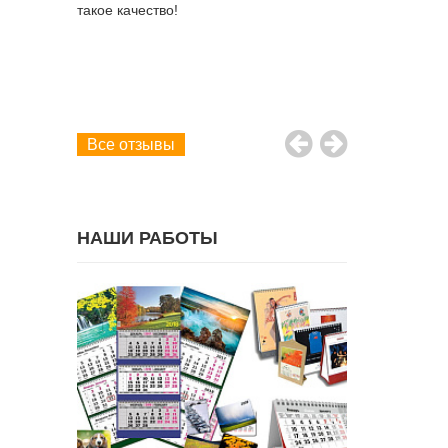
 дней. Это
такое качество!
ло,
 день и
рамотный
больше.
емом.
Все отзывы
НАШИ РАБОТЫ