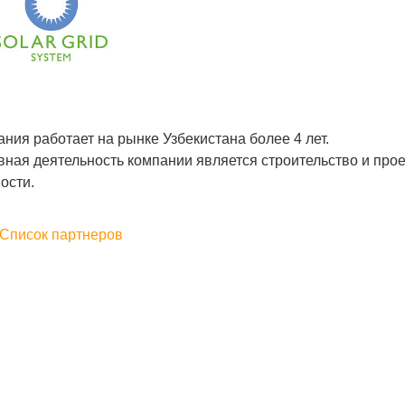
ния работает на рынке Узбекистана более 4 лет.
вная деятельность компании является строительство и про
ости.
Список партнеров
.2020
Sherzod Umurov
02.12.2019
ки. Качество на высоте.
Заказывал печать логотипа на ручках.
З
Сделали в срок. Цена чуть выше, чем у
Д