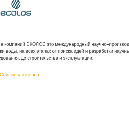
па компаний ЭКОЛОС это международный научно–производ
ки воды, на всех этапах от поиска идей и разработки науч
дования, до строительства и эксплуатации.
Список партнеров
.2020
Sherzod Umurov
02.12.2019
ки. Качество на высоте.
Заказывал печать логотипа на ручках.
З
Сделали в срок. Цена чуть выше, чем у
Д