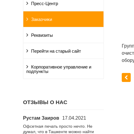
Пресс-Центр
Заказчики
Реквизиты
Груп
Перейти на старый сайт
очист
обору
Корпоративное управление и
подпункты
ОТЗЫВЫ О НАС
Рустам Заиров
17.04.2021
Алиса
15.02
количестве
Офсетная печать просто нечто. Не
Заказала визит
ь на
думал, что в Ташкенте можно найти
Спасибо