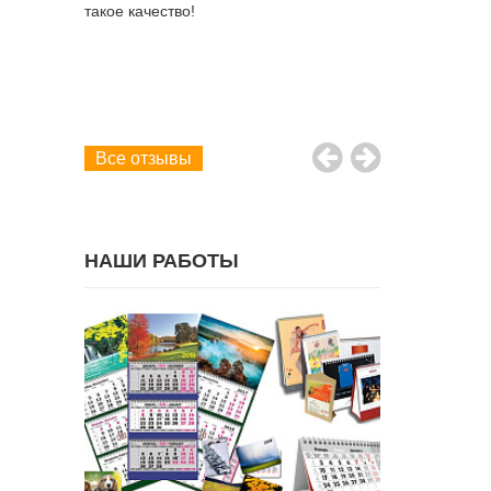
 дней. Это
такое качество!
ло,
 день и
рамотный
больше.
емом.
Все отзывы
НАШИ РАБОТЫ